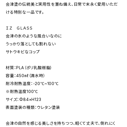
会津塗の伝統美と実用性を兼ね備え、日常で末永く愛用いただ
ける特別な一品です。
ＩＺ ＧＬＡＳＳ
会津の氷のような風合いなのに
うっかり落としても割れない
サトウキビなコップ
材質：PLA（ポリ乳酸樹脂）
容量：450㎖（満水時）
耐冷耐熱温度：-20℃~100℃
※耐熱温度100℃
サイズ：Φ84×H123
表面塗装の種類：ウレタン塗装
会津の自然を感じる美しさを持ちつつ、軽くて丈夫で、倒れにく