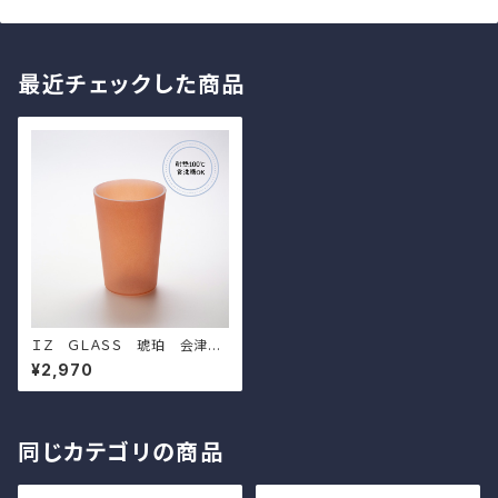
最近チェックした商品
ＩＺ ＧＬＡＳＳ 琥珀 会津塗
（ｔａｌｌ）
¥2,970
同じカテゴリの商品