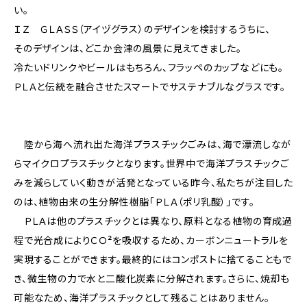
い。
ＩＺ ＧＬＡＳＳ（アイヅグラス）のデザインを検討するうちに、
そのデザインは、どこか会津の風景に見えてきました。
冷たいドリンクやビールはもちろん、フラッペのカップなどにも。
ＰＬＡと伝統を融合させたスマートでサステナブルなグラスです。
陸から海へ流れ出た海洋プラスチックごみは、海で漂流しなが
らマイクロプラスチックとなります。世界中で海洋プラスチックご
みを減らしていく動きが活発となっている昨今、私たちが注目した
のは、植物由来の生分解性樹脂「ＰＬＡ（ポリ乳酸）」です。
ＰＬＡは他のプラスチックとは異なり、原料となる植物の育成過
程で光合成によりＣＯ²を吸収するため、カーボンニュートラルを
実現することができます。最終的にはコンポストに捨てることもで
き、微生物の力で水と二酸化炭素に分解されます。さらに、焼却も
可能なため、海洋プラスチックとして残ることはありません。